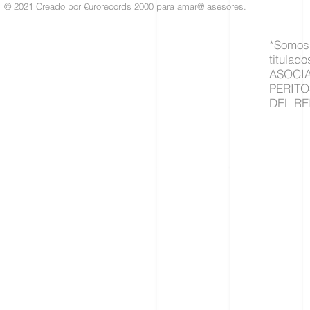
© 2021 Creado por €urorecords 2000 para amar@ asesores.
*Somos 
titulado
ASOCI
PERITO
DEL RE