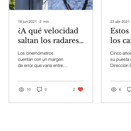
18 jun 2021
∙
2
min
23 abr 2021
¿A qué velocidad
Estos
saltan los radares
los c
de la DGT según
etiqu
Los cinemómetros
Cinco año
cada carretera?
2021 
cuentan con un margen
su puesta 
de error que varía entre el
Dirección 
coche
3% y el 7%, dependiendo
Tráfico (DG
de si son radares fijos o
criterio co
móviles. Los radares...
clasificó e
10
0
2
6