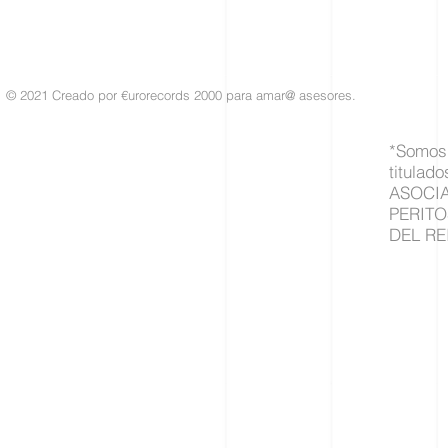
© 2021 Creado por €urorecords 2000 para amar@ asesores.
*Somos 
titulado
ASOCI
PERITO
DEL RE