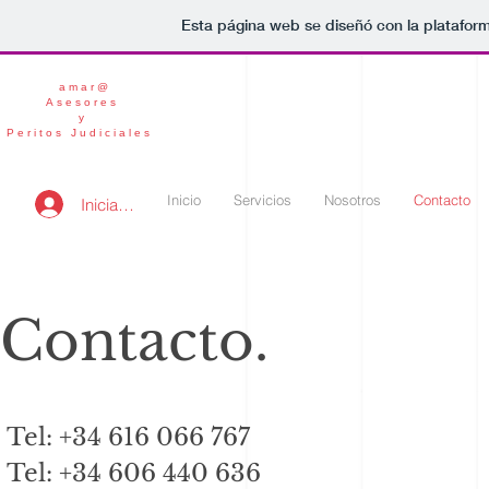
Esta página web se diseñó con la platafor
amar@
Asesores
y
Peritos Judiciales
Inicio
Servicios
Nosotros
Contacto
Iniciar sesión
Contacto.
Tel: +34 616 066 767
Tel: +34 606 440 636